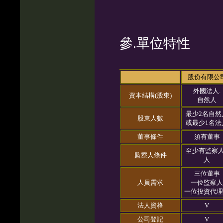
參.單位特性
股份有限公
外國法人.
資本結構(股東)
自然人
最少2名自然
股東人數
或最少1名法
董事條件
須有董事
至少有監察人
監察人條件
人
三位董事
人員需求
一位監察人
一位投資代理
法人資格
V
公司登記
V