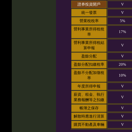
證券投資開戶
V
統一發票
V
營業稅稅率
5%
營利事業所得稅稅
17%
率
營利事業所得稅結
V
算申報
盈餘分配
V
盈餘分配扣繳稅率
20%
盈餘不分配加徵稅
10%
率
年度所得申報
V
薪資、租金、執行
V
業務報酬等之扣繳
帳簿之保存
V
解散時應進行清算
V
購買不動產及車輛
V