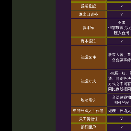
營業登記
V
進出口資格
V
不限
資本額
但需確實從境
匯入台灣
資本簽證
V
股東大會、董
決議文件
會會議事錄
視屬一般、
通、特別等決
決議方式
方式之不同有
同比例股權同
合法建築物
地址需求
都可登記
申請外國人工作證
經理、技術人
員工勞健保
V
銀行開戶
V