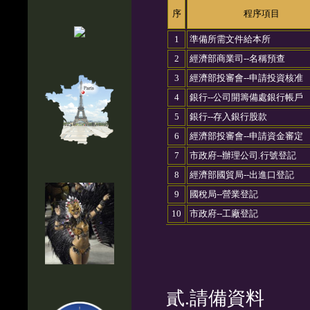
序
程序項目
1
準備所需文件給本所
2
經濟部商業司--名稱預查
3
經濟部投審會--申請投資核准
4
銀行--公司開籌備處銀行帳戶
5
銀行--存入銀行股款
6
經濟部投審會--申請資金審定
7
市政府--辦理公司.行號登記
8
經濟部國貿局--出進口登記
9
國稅局--營業登記
10
市政府--工廠登記
貳.請備資料