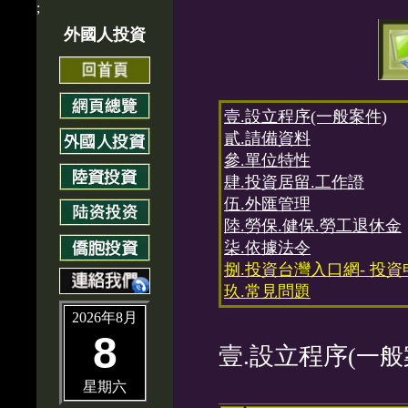
;
外國人投資
壹.設立程序(一般案件)
貳.請備資料
參.單位特性
肆.投資居留.工作證
伍.外匯管理
陸.勞保.健保.勞工退休金
柒.依據法令
捌.投資台灣入口網- 投
玖.常見問題
2026年8月
8
壹.設立程序
(一般
星期六