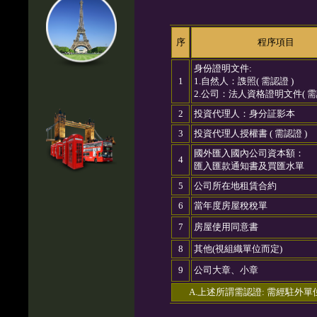
序
程序項目
身份證明文件:
1
1.自然人：謢照( 需認證 )
2.公司：法人資格證明文件( 需
2
投資代理人：身分証影本
3
投資代理人授權書 ( 需認證 )
國外匯入國內公司資本額：
4
匯入匯款通知書及買匯水單
5
公司所在地租賃合約
6
當年度房屋稅稅單
7
房屋使用同意書
8
其他(視組織單位而定)
9
公司大章、小章
A.上述所謂需認證: 需經駐外單